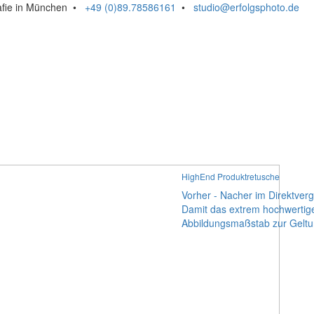
rafie in München •
+49 (0)89.78586161
•
studio@erfolgsphoto.de
HighEnd Produktretusche
Vorher - Nacher im Direktverg
Damit das extrem hochwertige
Abbildungsmaßstab zur Geltung