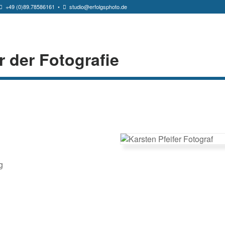
+49 (0)89.78586161
•
studio@erfolgsphoto.de
r der Fotografie
g