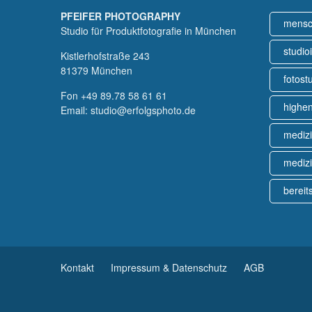
PFEIFER PHOTOGRAPHY
mens
Studio für Produktfotografie in München
studio
Kistlerhofstraße 243
81379 München
fotos
Fon
+49 89.78 58 61 61
highen
Email:
studio@erfolgsphoto.de
medizi
medizi
bereit
Kontakt
Impressum & Datenschutz
AGB