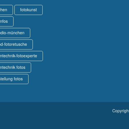
chen
fotokunst
infos
tudio-münchen
d-fotoretusche
ntechnik-fotoexperte
ntechnik fotos
stellung fotos
Copyrigh